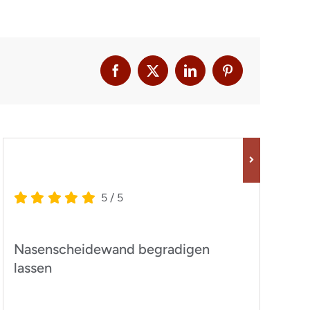
5
/
5
Nasenscheidewand begradigen
I
lassen
w