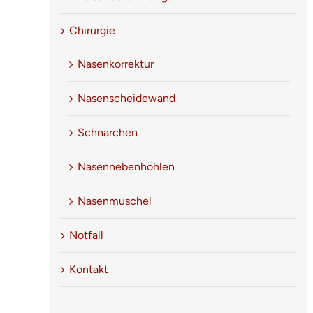
Chirurgie
Nasenkorrektur
Nasenscheidewand
Schnarchen
Nasennebenhöhlen
5
/
5
Nasenmuschel
Notfall
Der beste HNO-Arzt bei dem ich je
Kontakt
war