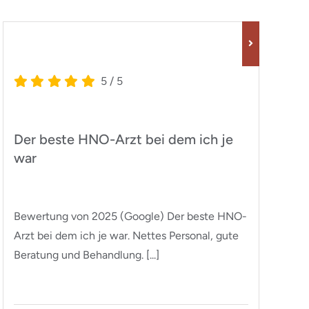
5
/
5
Der beste HNO-Arzt bei dem ich je
Z
war
g
Bewertung von 2025 (Google) Der beste HNO-
Be
Arzt bei dem ich je war. Nettes Personal, gute
He
Beratung und Behandlung. [...]
ke