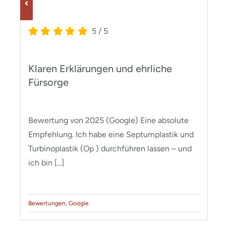
5
/
5
este HNO-Arzt bei dem ich je
Zum Glück
gefunden
ung von 2025 (Google) Der beste HNO-
Bewertung v
i dem ich je war. Nettes Personal, gute
Henning für 
g und Behandlung. [...]
keine Luft d
ngen
,
Google
Bewertungen
,
G