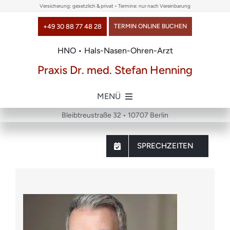
Skip
Versicherung: gesetzlich & privat • Termine: nur nach Vereinbarung
to
+49 30 88 77 48 28
TERMIN ONLINE BUCHEN
content
HNO • Hals-Nasen-Ohren-Arzt
Praxis Dr. med. Stefan Henning
MENÜ
Bleibtreustraße 32 • 10707 Berlin
Home
SPRECHZEITEN
über uns
Themen
Chirurgie