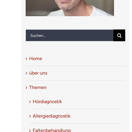
Suche
nach:
Home
über uns
Themen
Hördiagnostik
Allergiediagnostik
5
/
5
Faltenbehandlung