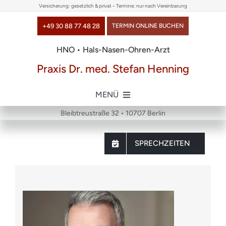
Skip
Versicherung: gesetzlich & privat • Termine: nur nach Vereinbarung
to
+49 30 88 77 48 28
TERMIN ONLINE BUCHEN
content
HNO • Hals-Nasen-Ohren-Arzt
Praxis Dr. med. Stefan Henning
MENÜ
Bleibtreustraße 32 • 10707 Berlin
Home
SPRECHZEITEN
über uns
Themen
Chirurgie