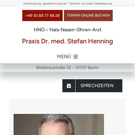
Skip
Versicherung: gesetzlich & privat • Termine: nur nach Vereinbarung
to
+49 30 88 77 48 28
TERMIN ONLINE BUCHEN
content
HNO • Hals-Nasen-Ohren-Arzt
Praxis Dr. med. Stefan Henning
MENÜ
Bleibtreustraße 32 • 10707 Berlin
Home
SPRECHZEITEN
über uns
Themen
Chirurgie