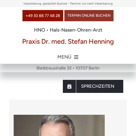
Skip
Versicherung: gesetzlich & privat • Termine: nur nach Vereinbarung
to
+49 30 88 77 48 28
TERMIN ONLINE BUCHEN
content
HNO • Hals-Nasen-Ohren-Arzt
Praxis Dr. med. Stefan Henning
MENÜ
Bleibtreustraße 32 • 10707 Berlin
Home
SPRECHZEITEN
über uns
Themen
Chirurgie