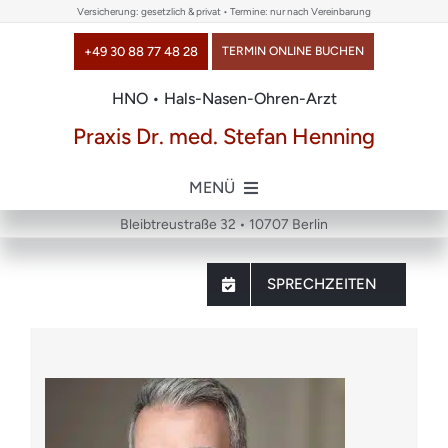
Skip
Versicherung: gesetzlich & privat • Termine: nur nach Vereinbarung
to
+49 30 88 77 48 28
TERMIN ONLINE BUCHEN
content
HNO • Hals-Nasen-Ohren-Arzt
Praxis Dr. med. Stefan Henning
MENÜ
Bleibtreustraße 32 • 10707 Berlin
Home
SPRECHZEITEN
über uns
Themen
Chirurgie