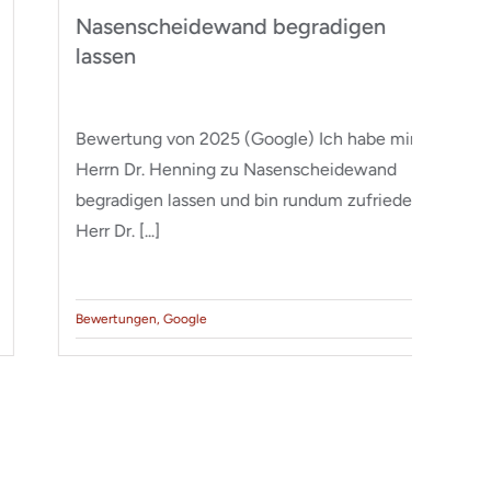
Nasenscheidewand begradigen
I
lassen
w
Bewertung von 2025 (Google) Ich habe mir bei
Be
Herrn Dr. Henning zu Nasenscheidewand
Dr
begradigen lassen und bin rundum zufrieden.
op
Herr Dr. [...]
do
Bewertungen
,
Google
Be