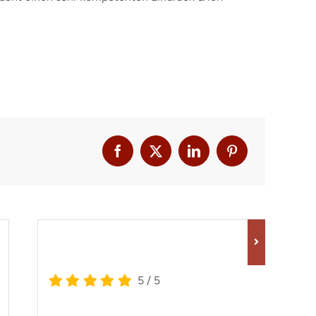
.
5
/
5