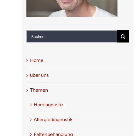
Suche
nach:
Home
über uns
Themen
Hördiagnostik
Allergiediagnostik
5
/
5
Faltenbehandlung