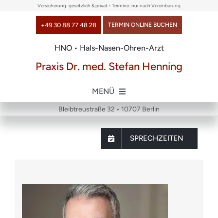
Skip
Versicherung: gesetzlich & privat • Termine: nur nach Vereinbarung
to
+49 30 88 77 48 28
TERMIN ONLINE BUCHEN
content
HNO • Hals-Nasen-Ohren-Arzt
Praxis Dr. med. Stefan Henning
MENÜ
Bleibtreustraße 32 • 10707 Berlin
Home
SPRECHZEITEN
über uns
Themen
Chirurgie