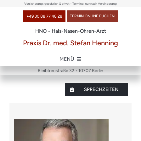
Skip
Versicherung: gesetzlich & privat • Termine: nur nach Vereinbarung
to
+49 30 88 77 48 28
TERMIN ONLINE BUCHEN
content
HNO • Hals-Nasen-Ohren-Arzt
Praxis Dr. med. Stefan Henning
MENÜ
Bleibtreustraße 32 • 10707 Berlin
Home
SPRECHZEITEN
über uns
Themen
Chirurgie