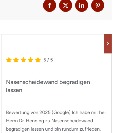
5
/
5
Nasenscheidewand begradigen
I
lassen
w
Bewertung von 2025 (Google) Ich habe mir bei
Be
Herrn Dr. Henning zu Nasenscheidewand
Dr
begradigen lassen und bin rundum zufrieden.
op