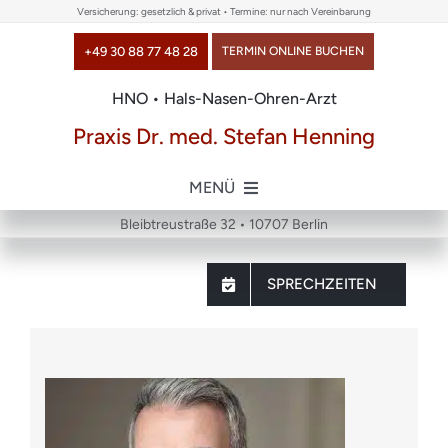
Skip
Versicherung: gesetzlich & privat • Termine: nur nach Vereinbarung
to
+49 30 88 77 48 28
TERMIN ONLINE BUCHEN
content
HNO • Hals-Nasen-Ohren-Arzt
Praxis Dr. med. Stefan Henning
MENÜ
Bleibtreustraße 32 • 10707 Berlin
Home
SPRECHZEITEN
über uns
Themen
Chirurgie