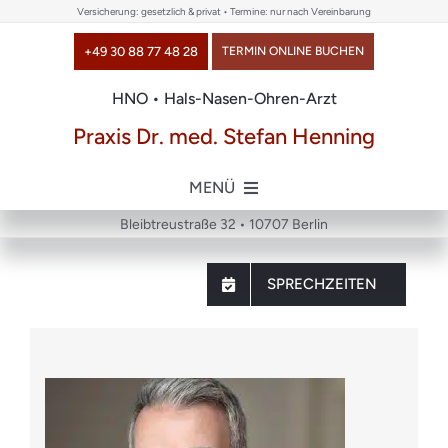
Skip
Versicherung: gesetzlich & privat • Termine: nur nach Vereinbarung
to
+49 30 88 77 48 28
TERMIN ONLINE BUCHEN
content
HNO • Hals-Nasen-Ohren-Arzt
Praxis Dr. med. Stefan Henning
MENÜ
Bleibtreustraße 32 • 10707 Berlin
Home
SPRECHZEITEN
über uns
Themen
Chirurgie