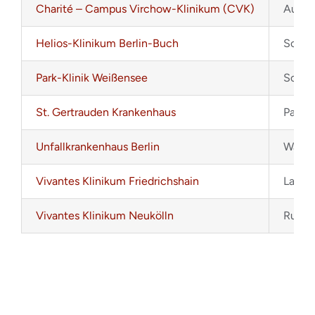
Charité – Campus Virchow-Klinikum (CVK)
August
Helios-Klinikum Berlin-Buch
Schwa
Park-Klinik Weißensee
Schöns
St. Gertrauden Krankenhaus
Paretz
Unfallkrankenhaus Berlin
Warens
Vivantes Klinikum Friedrichshain
Landsb
Vivantes Klinikum Neukölln
Rudowe