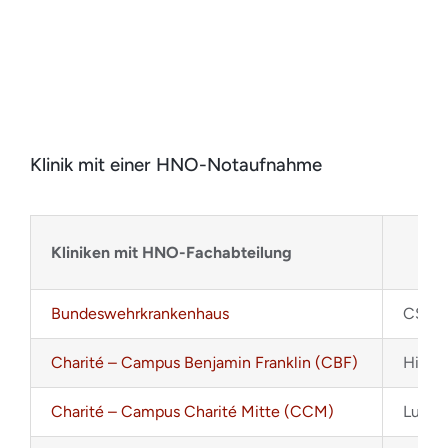
Klinik mit einer HNO-Notaufnahme
Kliniken mit HNO-Fachabteilung
Bundeswehrkrankenhaus
CSchar
Charité – Campus Benjamin Franklin (CBF)
Hinde
Charité – Campus Charité Mitte (CCM)
Luisen