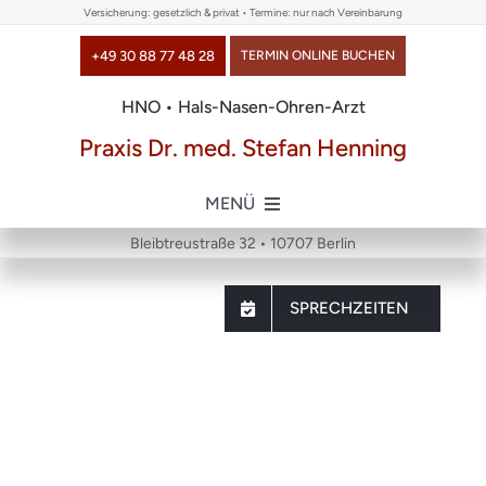
Skip
Versicherung: gesetzlich & privat • Termine: nur nach Vereinbarung
to
+49 30 88 77 48 28
TERMIN ONLINE BUCHEN
content
HNO • Hals-Nasen-Ohren-Arzt
Praxis Dr. med. Stefan Henning
MENÜ
Bleibtreustraße 32 • 10707 Berlin
Home
SPRECHZEITEN
über uns
Themen
DAS SOLLTEN SIE IM NOTFALL
MACHEN
Chirurgie