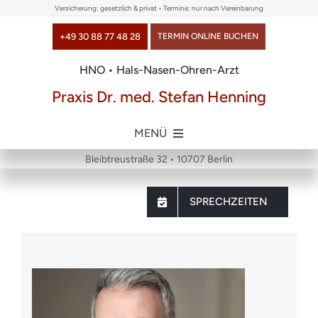
Skip
Versicherung: gesetzlich & privat • Termine: nur nach Vereinbarung
to
+49 30 88 77 48 28
TERMIN ONLINE BUCHEN
content
HNO • Hals-Nasen-Ohren-Arzt
Praxis Dr. med. Stefan Henning
MENÜ
Bleibtreustraße 32 • 10707 Berlin
Home
SPRECHZEITEN
über uns
Themen
Chirurgie