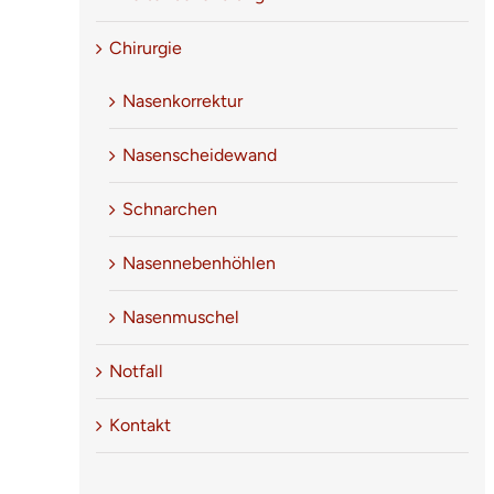
5
/
5
Chirurgie
Nasenkorrektur
I am thrilled with the results
Nasenscheidewand
Schnarchen
Bewertung von 2025 (Google) I had
septoplasty and turbinate reduction in October
Nasennebenhöhlen
with Dr. Henning and am thrilled with the
results. [...]
Nasenmuschel
Notfall
Bewertungen
,
Google
Kontakt