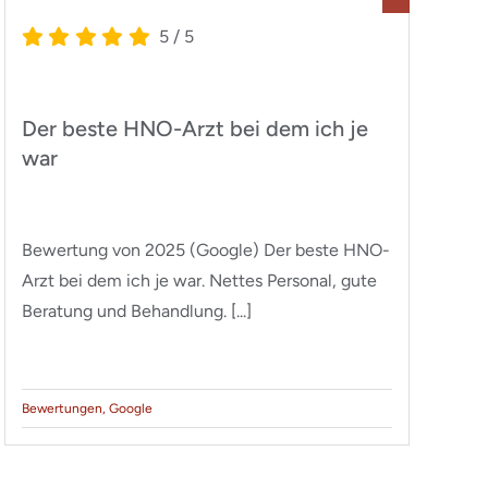
5
/
5
Der beste HNO-Arzt bei dem ich je
Z
war
g
Bewertung von 2025 (Google) Der beste HNO-
Be
Arzt bei dem ich je war. Nettes Personal, gute
He
Beratung und Behandlung. [...]
ke
Bewertungen
,
Google
Be