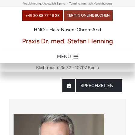
Skip
Versicherung: gesetzlich & privat • Termine: nur nach Vereinbarung
to
+49 30 88 77 48 28
TERMIN ONLINE BUCHEN
content
HNO • Hals-Nasen-Ohren-Arzt
Praxis Dr. med. Stefan Henning
MENÜ
Bleibtreustraße 32 • 10707 Berlin
Home
SPRECHZEITEN
über uns
Themen
Chirurgie