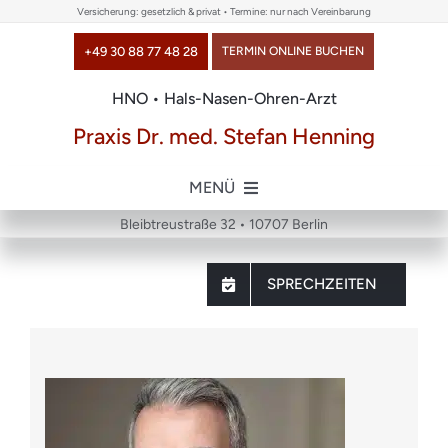
Skip
Versicherung: gesetzlich & privat • Termine: nur nach Vereinbarung
to
+49 30 88 77 48 28
TERMIN ONLINE BUCHEN
content
HNO • Hals-Nasen-Ohren-Arzt
Praxis Dr. med. Stefan Henning
MENÜ
Bleibtreustraße 32 • 10707 Berlin
Home
SPRECHZEITEN
über uns
Themen
Chirurgie