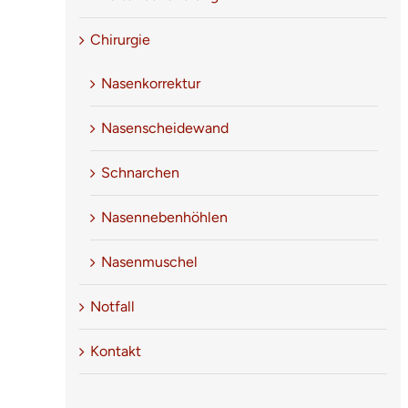
5
/
5
Chirurgie
I am thrilled with the results
Nasenkorrektur
Nasenscheidewand
Bewertung von 2025 (Google) I had
Schnarchen
septoplasty and turbinate reduction in October
with Dr. Henning and am thrilled with the
Nasennebenhöhlen
results. [...]
Nasenmuschel
Notfall
Bewertungen
,
Google
Kontakt