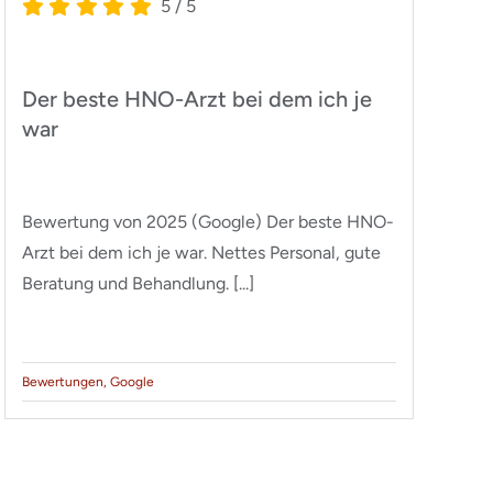
5
/
5
Der beste HNO-Arzt bei dem ich je
Z
war
g
Bewertung von 2025 (Google) Der beste HNO-
Be
Arzt bei dem ich je war. Nettes Personal, gute
He
Beratung und Behandlung. [...]
ke
Bewertungen
,
Google
Be