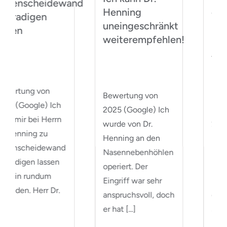
nd
Henning
ein äußerst
uneingeschränkt
kompetenter
weiterempfehlen!
und geduldiger
Arzt
Bewertung von
Bewertung von
2025 (Google) Ich
2025 (Google) Sehr
wurde von Dr.
herzliche Praxis in
Henning an den
Berlin! Dr. Henning
Nasennebenhöhlen
ist ein äußerst
operiert. Der
kompetenter und
Eingriff war sehr
geduldiger Arzt, der
anspruchsvoll, doch
sich viel [...]
er hat [...]