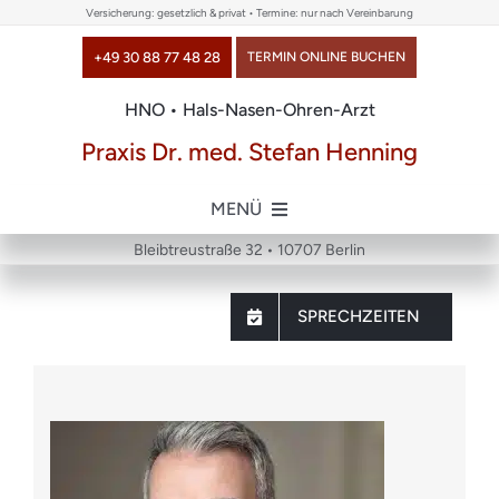
Skip
Versicherung: gesetzlich & privat • Termine: nur nach Vereinbarung
to
+49 30 88 77 48 28
TERMIN ONLINE BUCHEN
content
HNO • Hals-Nasen-Ohren-Arzt
Praxis Dr. med. Stefan Henning
MENÜ
Bleibtreustraße 32 • 10707 Berlin
Home
SPRECHZEITEN
über uns
Themen
Chirurgie