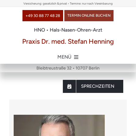
Skip
Versicherung: gesetzlich & privat • Termine: nur nach Vereinbarung
to
+49 30 88 77 48 28
TERMIN ONLINE BUCHEN
content
HNO • Hals-Nasen-Ohren-Arzt
Praxis Dr. med. Stefan Henning
MENÜ
Bleibtreustraße 32 • 10707 Berlin
Home
SPRECHZEITEN
über uns
Themen
Chirurgie