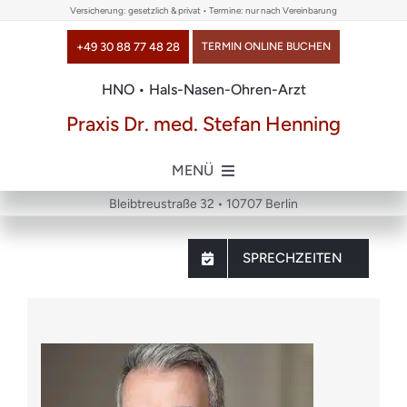
Skip
Versicherung: gesetzlich & privat • Termine: nur nach Vereinbarung
to
+49 30 88 77 48 28
TERMIN ONLINE BUCHEN
content
HNO • Hals-Nasen-Ohren-Arzt
Praxis Dr. med. Stefan Henning
MENÜ
Bleibtreustraße 32 • 10707 Berlin
Home
SPRECHZEITEN
über uns
Themen
Chirurgie