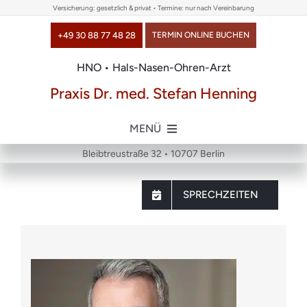
Skip
Versicherung: gesetzlich & privat • Termine: nur nach Vereinbarung
to
+49 30 88 77 48 28
TERMIN ONLINE BUCHEN
content
HNO • Hals-Nasen-Ohren-Arzt
Praxis Dr. med. Stefan Henning
MENÜ
Bleibtreustraße 32 • 10707 Berlin
Home
SPRECHZEITEN
über uns
Themen
Chirurgie