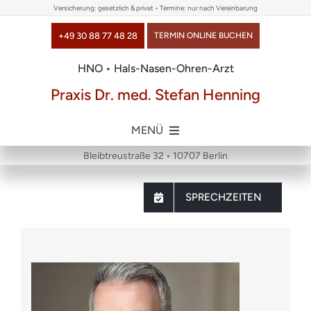
Skip
Versicherung: gesetzlich & privat • Termine: nur nach Vereinbarung
to
+49 30 88 77 48 28
TERMIN ONLINE BUCHEN
content
HNO • Hals-Nasen-Ohren-Arzt
Praxis Dr. med. Stefan Henning
MENÜ
Bleibtreustraße 32 • 10707 Berlin
Home
SPRECHZEITEN
über uns
Themen
Chirurgie