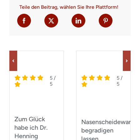
Teile den Beitrag, wählen Sie Ihre Plattform!
5
/
5
/
5
5
Zum Glück
I
Nasenscheidewand
habe ich Dr.
H
begradigen
Henning
u
lassen