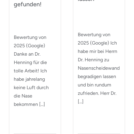
gefunden!
w
Bewertung von
Bewertung von
B
2025 (Google) Ich
2025 (Google)
2
habe mir bei Herrn
Danke an Dr.
w
Dr. Henning zu
Henning für die
H
Nasenscheidewand
tolle Arbeit! Ich
N
begradigen lassen
habe jahrelang
op
und bin rundum
keine Luft durch
Ei
zufrieden. Herr Dr.
die Nase
a
[...]
bekommen [...]
er