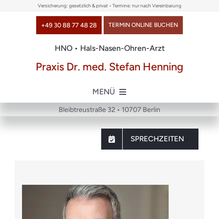
Skip
Versicherung: gesetzlich & privat • Termine: nur nach Vereinbarung
to
+49 30 88 77 48 28
TERMIN ONLINE BUCHEN
content
HNO • Hals-Nasen-Ohren-Arzt
Praxis Dr. med. Stefan Henning
MENÜ
Bleibtreustraße 32 • 10707 Berlin
Home
SPRECHZEITEN
über uns
Themen
Chirurgie