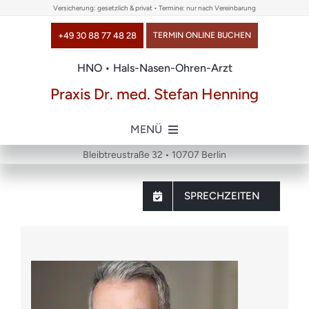
Skip
Versicherung: gesetzlich & privat • Termine: nur nach Vereinbarung
to
+49 30 88 77 48 28
TERMIN ONLINE BUCHEN
content
HNO • Hals-Nasen-Ohren-Arzt
Praxis Dr. med. Stefan Henning
MENÜ
Bleibtreustraße 32 • 10707 Berlin
Home
SPRECHZEITEN
über uns
Themen
Chirurgie