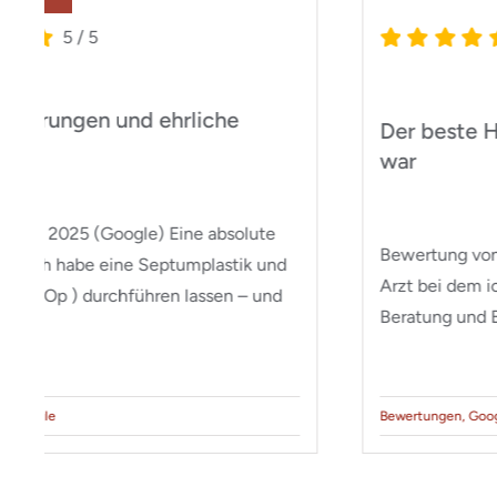
5
/
5
Zum Glück habe ich Dr. Henning
gefunden!
Bewertung von 2025 (Google) Danke an Dr.
Henning für die tolle Arbeit! Ich habe jahrelang
keine Luft durch die Nase bekommen [...]
Bewertungen
,
Google