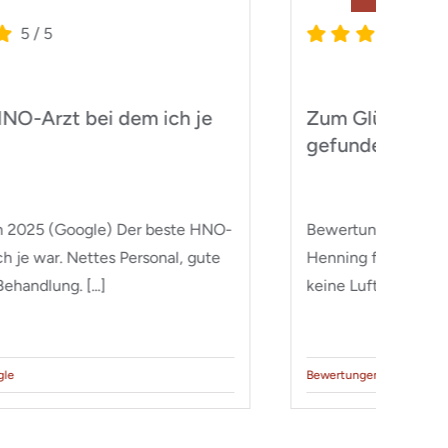
5
/
5
Nasenscheidewand begradigen
lassen
Bewertung von 2025 (Google) Ich habe mir bei
Herrn Dr. Henning zu Nasenscheidewand
begradigen lassen und bin rundum zufrieden.
Herr Dr. [...]
Bewertungen
,
Google